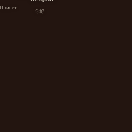
Привет
你好