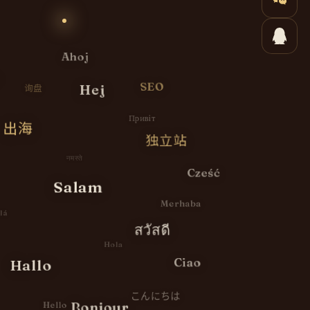
Ahoj
á
SEO
询盘
Hej
Привіт
出海
独立站
नमस्ते
Cześć
Salam
Merhaba
Olá
สวัสดี
Hola
Hallo
Ciao
こんにちは
Bonjour
Hello