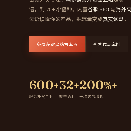
语，到 20+ 小语种。内置
谷歌 SEO
与
海外
母语读懂你的产品，把流量变成
真实询盘
。
免费获取建站方案
→
查看作品案例
600
32
200
+
+
%+
服务外贸企业
覆盖语种
平均询盘增长