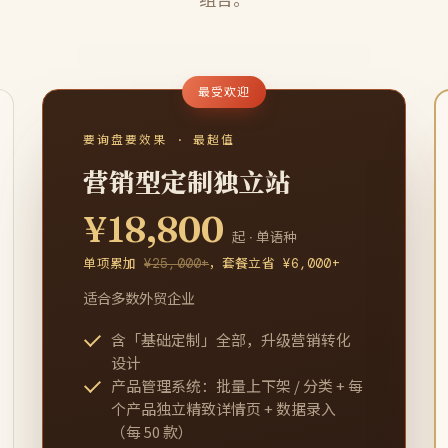
最受欢迎
要询盘要效果 · 最超值
营销型定制独立站
¥18,800
起 · 单语种
单项累加
¥25,000+
，套餐立省 ¥6,000+
适合多数外贸企业
含「基础定制」全部，升级营销转化
设计
产品管理系统：批量上下架 / 分类 + 每
个产品独立精致详情页 + 数据录入
（每 50 款）