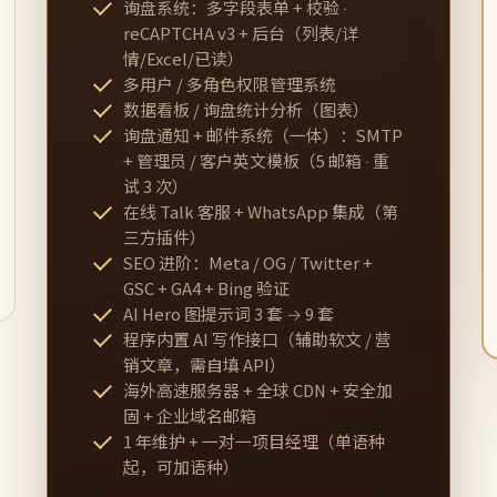
询盘系统：多字段表单 + 校验 ·
reCAPTCHA v3 + 后台（列表/详
情/Excel/已读）
多用户 / 多角色权限管理系统
数据看板 / 询盘统计分析（图表）
询盘通知 + 邮件系统（一体）：SMTP
+ 管理员 / 客户英文模板（5 邮箱 · 重
试 3 次）
在线 Talk 客服 + WhatsApp 集成（第
三方插件）
SEO 进阶：Meta / OG / Twitter +
GSC + GA4 + Bing 验证
AI Hero 图提示词 3 套 → 9 套
程序内置 AI 写作接口（辅助软文 / 营
销文章，需自填 API）
海外高速服务器 + 全球 CDN + 安全加
固 + 企业域名邮箱
1 年维护 + 一对一项目经理（单语种
起，可加语种）