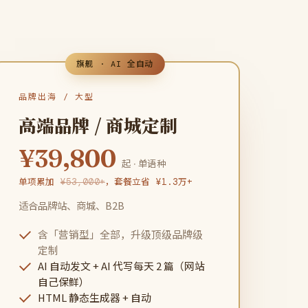
旗舰 · AI 全自动
品牌出海 / 大型
高端品牌 / 商城定制
¥39,800
起 · 单语种
单项累加
¥53,000+
，套餐立省 ¥1.3万+
适合品牌站、商城、B2B
含「营销型」全部，升级顶级品牌级
定制
AI 自动发文 + AI 代写每天 2 篇（网站
自己保鲜）
HTML 静态生成器 + 自动