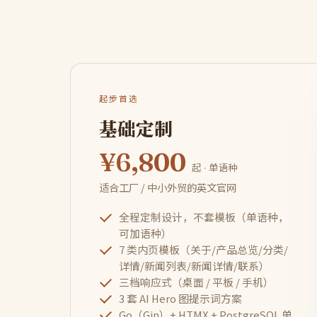
起步首选
基础定制
¥6,800
起 · 单语种
适合工厂 / 中小外贸的英文官网
全程定制设计，不套模板（单语种，
可加语种）
7 类内页模板（关于/产品总览/分类/
详情/新闻列表/新闻详情/联系）
三档响应式（桌面 / 平板 / 手机）
3 套 AI Hero 图提示词方案
Go（Gin）+ HTMX + PostgreSQL 单