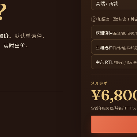
？
高端 / 商城
② 加语言（默认含 1 
欧洲语种
西/法/德/俄/葡/
加价
。默认单语种，
，
实时出价
。
亚洲语种
日/韩/越/泰/印
中东 RTL
阿拉伯 / 希伯来
预算参考
¥6,80
含首年服务器/域名/HTTPS