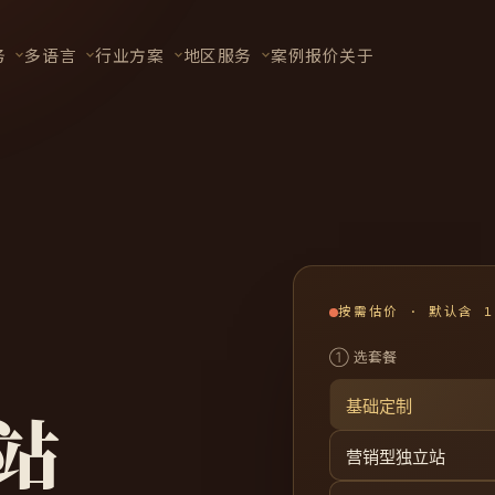
务
多语言
行业方案
地区服务
案例
报价
关于
按需估价 · 默认含 
① 选套餐
基础定制
站
营销型独立站