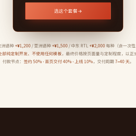
选这个套餐
→
欧洲语种
+¥1,200
/ 亚洲语种
+¥1,500
/ 中东 RTL
+¥2,000
每种（含一次性多
全部纯定制开发、不使用任何模板
，最终价格按页面量与定制程度，以正
付款节点：
签约 50% · 首页交付 40% · 上线 10%
，交付周期
7–40 天
。