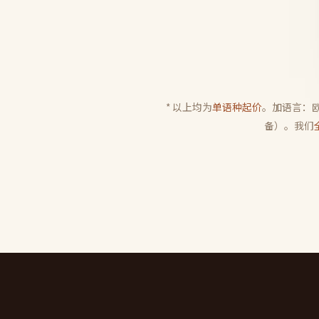
* 以上均为
单语种起价
。加语言：
备）。我们