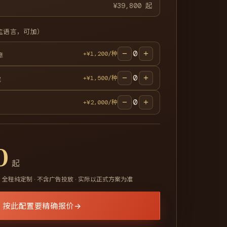
¥39,800 起
种主语言，可加）
0
−
+
+¥1,200/种
意
0
−
+
+¥1,500/种
尼
0
−
+
+¥2,000/种
0
起
，全程纯定制 · 不含广告投放 · 实际以正式方案为准
按此配置要精确报价
→