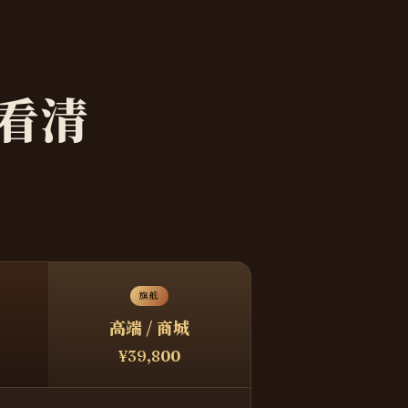
看清
。
旗舰
高端 / 商城
¥39,800