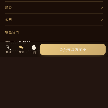
服务
公司
联系我们
☎
15587454277
免费获取方案
✉
Sunpeak@yeah.net
电话
微信
QQ
📍 中国 · 服务全球外贸企业
© 2026 岱昊外贸 · daihao.net · 保留所有权利