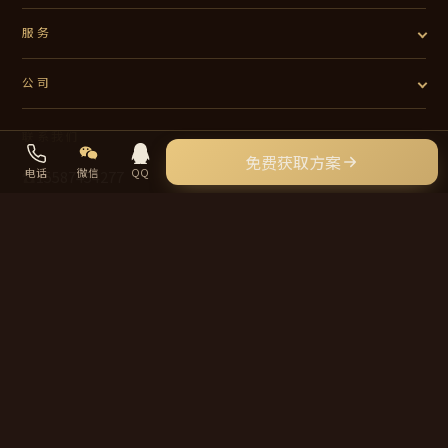
服务
公司
联系我们
免费获取方案
电话
微信
QQ
☎
15587454277
✉
Sunpeak@yeah.net
📍 中国 · 服务全球外贸企业
© 2026 岱昊外贸 · daihao.net · 保留所有权利