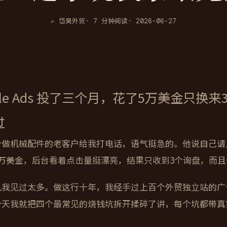
✍ 岱昊外贸
· 7 分钟阅读
· 2026-06-27
gle Ads 投了三个月，花了5万美金只
过
做机械配件的老客户给我打电话，语气挺急的。他说自己请人投了
5万美金，后台看着点击量挺漂亮，结果只收到3个询盘，而
儿我见过太多。做这行十年，我经手过上百个外贸独立站的广
今天我就把四个最常见的烧钱坑拆开揉碎了讲，每个坑都带真