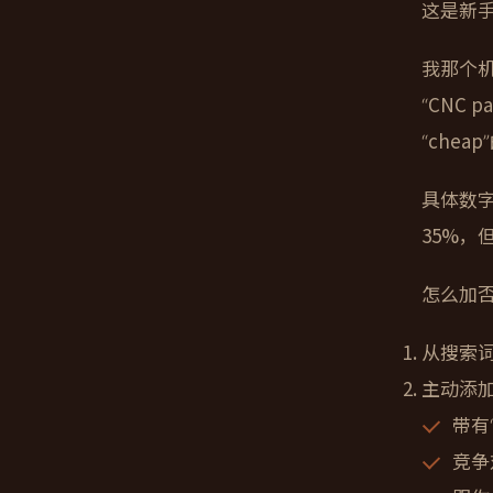
这是新手
我那个机
“CNC
“che
具体数
35%，
怎么加
从搜索
主动添
带有“
竞争