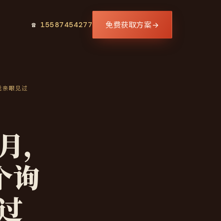
免费获取方案
→
☎
15587454277
我亲眼见过
个月，
个询
过