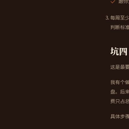
跟你
每周至
判断标
坑四
这是最
我有个做
盘。后来
费只占总
具体步