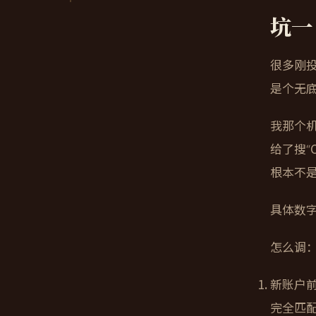
坑一
很多刚投
是个无
我那个机
给了搜“C
根本不
具体数
怎么调
新账户
完全匹配用