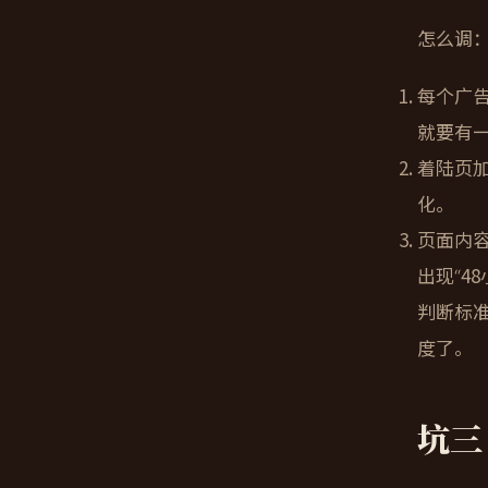
怎么调
每个广
就要有一
着陆页加载
化。
页面内容
出现“4
判断标
度了。
坑三