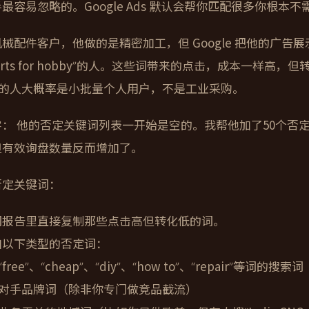
最容易忽略的。Google Ads 默认会帮你匹配很多你根本
械配件客户，他做的是精密加工，但 Google 把他的广告展示给了搜
 parts for hobby”的人。这些词带来的点击，成本一样
ap”的人大概率是小批量个人用户，不是工业采购。
字：
他的否定关键词列表一开始是空的。我帮他加了50个否
但有效询盘数量反而增加了。
否定关键词：
词报告里直接复制那些点击高但转化低的词。
加以下类型的否定词：
free”、“cheap”、“diy”、“how to”、“repair”等词的搜索词
对手品牌词（除非你专门做竞品截流）