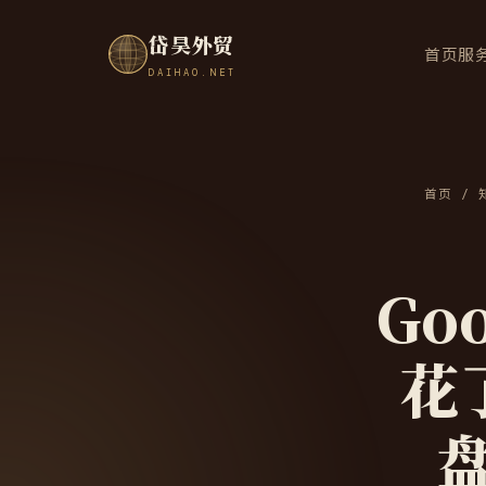
岱昊外贸
首页
服
DAIHAO.NET
首页
/
Go
花