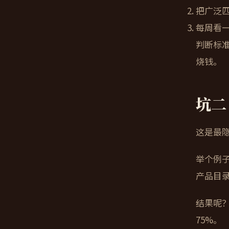
把广泛
每周看
判断标
烧钱。
坑二
这是最
举个例子
产品目
结果呢？
75%。