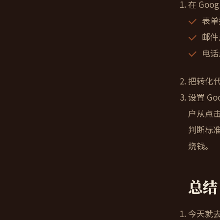
在 Go
表单
邮件
电话
把转化
设置 Go
户从点
判断标
烧钱。
总结
今天就