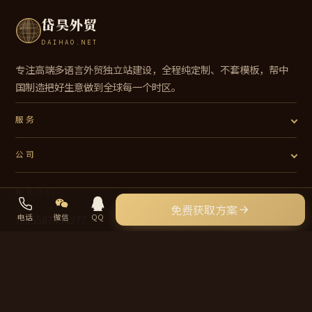
岱昊外贸
DAIHAO.NET
专注高端多语言外贸独立站建设，全程纯定制、不套模板，帮中
国制造把好生意做到全球每一个时区。
服务
公司
联系我们
免费获取方案
电话
微信
QQ
☎
15587454277
✉
Sunpeak@yeah.net
📍 中国 · 服务全球外贸企业