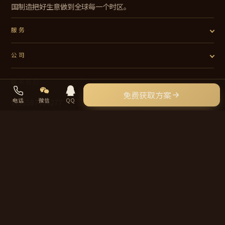
国制造把好生意做到全球每一个时区。
服务
公司
联系我们
免费获取方案
电话
微信
QQ
☎
15587454277
✉
Sunpeak@yeah.net
📍 中国 · 服务全球外贸企业
© 2026 岱昊外贸 · daihao.net · 保留所有权利