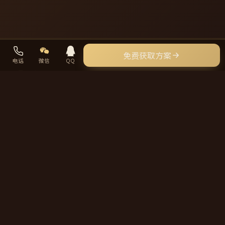
免费获取方案
电话
微信
QQ
岱昊外贸
DAIHAO.NET
专注高端多语言外贸独立站建设，全程纯定制、不套模板，帮中
国制造把好生意做到全球每一个时区。
服务
多语言
联系我们
☎
15587454277