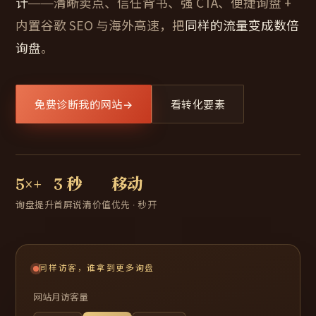
计
——清晰卖点、信任背书、强 CTA、便捷询盘 +
内置谷歌 SEO 与海外高速，把
同样的流量变成数倍
询盘
。
免费诊断我的网站
→
看转化要素
5×+
3 秒
移动
询盘提升
首屏说清价值
优先 · 秒开
同样访客，谁拿到更多询盘
网站月访客量